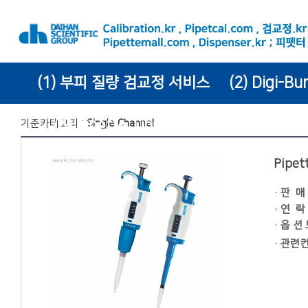
(1) 부피 질량 검교정 서비스
(2) Digi-Bu
(6) Pipette Tips
기준카테고리 :
Single Channel
Pipet
·
판 매
·
연 락
· 옵 션
·
관련