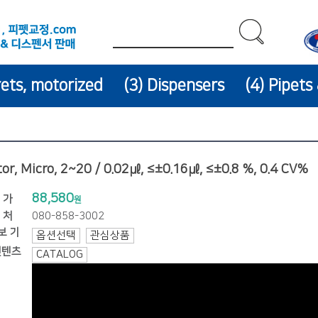
rets, motorized
(3) Dispensers
(4) Pipets
tor, Micro, 2~20 / 0.02㎕, ≤±0.16㎕, ≤±0.8 %, 0.4 CV%
88,580
 가
원
 처
080-858-3002
 보 기
옵션선택
관심상품
컨텐츠
CATALOG