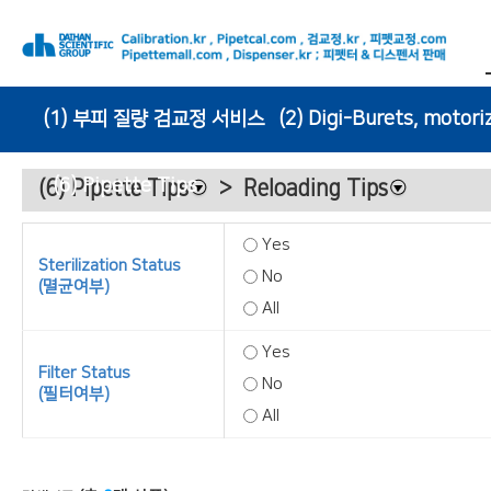
(1) 부피 질량 검교정 서비스
(2) Digi-Burets, motori
(6) Pipette Tips
(6) Pipette Tips
>
Reloading Tips
Yes
Sterilization Status
No
(멸균여부)
All
Yes
Filter Status
No
(필터여부)
All