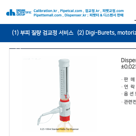
(1) 부피 질량 검교정 서비스
(2) Digi-Burets, motori
(6) Pipette Tips
Dispen
±0.02
·
판 매
·
연 락
· 옵 션
·
관련